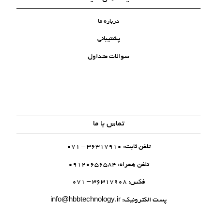
درباره ما
پشتیبانی
سوالات متداول
تماس با ما
تلفن ثابت: 36317910 – 071
تلفن همراه: 09120656584
فکس: 36317908 – 071
پست الکترونیک:
info@hbbtechnology.ir