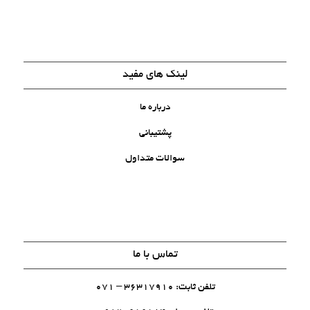
لینک های مفید
درباره ما
پشتیبانی
سوالات متداول
تماس با ما
تلفن ثابت: 36317910 – 071