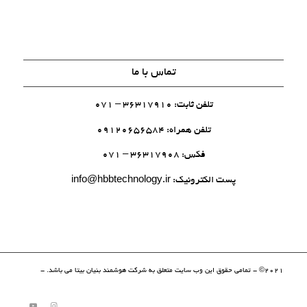
تماس با ما
تلفن ثابت: 36317910 – 071
تلفن همراه: 09120656584
فکس: 36317908 – 071
پست الکترونیک:
info@hbbtechnology.ir
2021© - تمامی حقوق این وب سایت متعلق به شرکت هوشمند بنیان بیتا می باشد. -
پوسته وردپرس انفولد | فارسی شده توسط فروشگاه خاتم