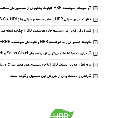
آیا سیستم هوشمند HBB قابلیت پشتیبانی از سنسورهای مختلف حتی سنسورهای معمولی را دارد؟
تفاوت سرور صوتی HBB با سایر سیستم صوتی ها (TIS ,G4, HDL) چیست؟
کنترل فن کویل در سیستم خانه هوشمند HBB چگونه انجام می شود؟
قابلیت همخوانی رله هوشمند HBB با کلیدهای هوشمند CDP - CTP - CDP2 - DDP - LUNA BEDSIDE - LUNA TFT -TIERRE چگونه است ؟
آیا برای انجام تنظیمات می توان از برنامه های Smart Cloud و DEV Search استفاده نمود ؟
نرم افزار موبایل/تبلت HBB با چه سیستم های عاملی سازگاری دارد؟
گارانتی و خدمات پس از فروش این محصول چگونه است؟