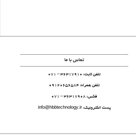
تماس با ما
تلفن ثابت: 36317910 – 071
تلفن همراه: 09120656584
فکس: 36317908 – 071
پست الکترونیک:
info@hbbtechnology.ir