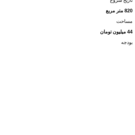
تاریخ شروع
820
متر مربع
مساحت
44
میلیون تومان
بودجه