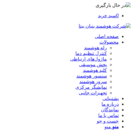
0
سبد خرید
صفحه اصلی
محصولات
رله هوشمند
کنترل تنظیم دما
ماژول‌های ارتباطی
پخش موسیقی
کلید هوشمند
سنسور هوشمند
سرور هوشمند
نمایشگر مرکزی
تجهیزات جانبی
پشتیبانی
درباره ما
نمایندگان
تماس با ما
جست و جو
منو
منو